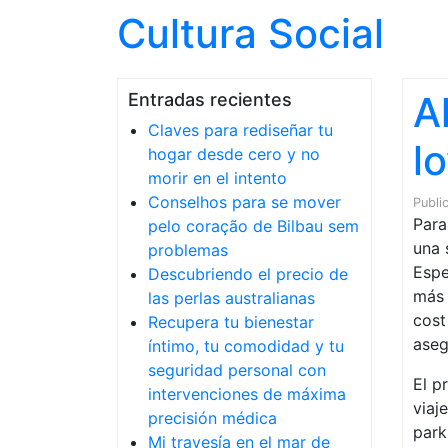
Cultura Social
A
Entradas recientes
Claves para rediseñar tu
l
hogar desde cero y no
morir en el intento
Conselhos para se mover
Publi
Para
pelo coração de Bilbau sem
una 
problemas
Espe
Descubriendo el precio de
más 
las perlas australianas
cost
Recupera tu bienestar
aseg
íntimo, tu comodidad y tu
seguridad personal con
El p
intervenciones de máxima
viaj
precisión médica
park
Mi travesía en el mar de