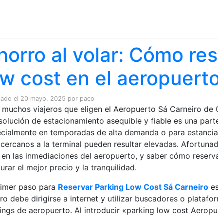
Saltar al contenido
horro al volar: Cómo re
ow cost en el aeropuert
cado el
20 mayo, 2025
por
paco
 muchos viajeros que eligen el Aeropuerto Sá Carneiro de
solución de estacionamiento asequible y fiable es una parte 
cialmente en temporadas de alta demanda o para estancias 
cercanos a la terminal pueden resultar elevadas. Afortuna
 en las inmediaciones del aeropuerto, y saber cómo reserva
urar el mejor precio y la tranquilidad.
rimer paso para
Reservar Parking Low Cost Sá Carneiro
es
ero debe dirigirse a internet y utilizar buscadores o plata
ings de aeropuerto. Al introducir «parking low cost Aero