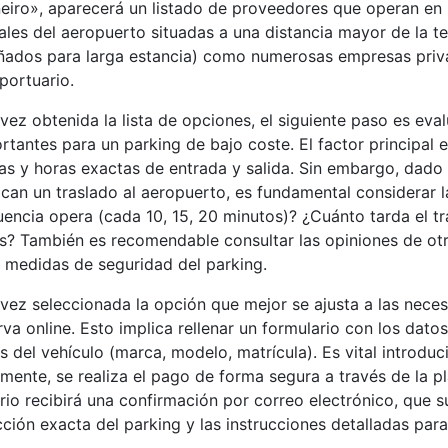
eiro», aparecerá un listado de proveedores que operan en l
iales del aeropuerto situadas a una distancia mayor de la t
ñados para larga estancia) como numerosas empresas priva
portuario.
vez obtenida la lista de opciones, el siguiente paso es eva
rtantes para un parking de bajo coste. El factor principal e
as y horas exactas de entrada y salida. Sin embargo, dado
ican un traslado al aeropuerto, es fundamental considerar la
uencia opera (cada 10, 15, 20 minutos)? ¿Cuánto tarda el tr
s? También es recomendable consultar las opiniones de otros
s medidas de seguridad del parking.
vez seleccionada la opción que mejor se ajusta a las nece
rva online. Esto implica rellenar un formulario con los datos
s del vehículo (marca, modelo, matrícula). Es vital introdu
lmente, se realiza el pago de forma segura a través de la pl
rio recibirá una confirmación por correo electrónico, que s
cción exacta del parking y las instrucciones detalladas para 