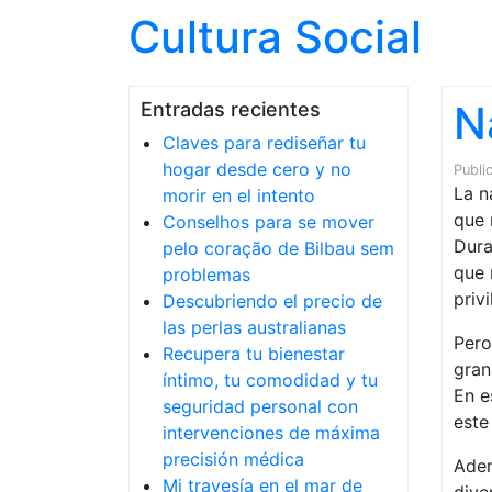
Cultura Social
N
Entradas recientes
Claves para rediseñar tu
hogar desde cero y no
Publi
La n
morir en el intento
que 
Conselhos para se mover
Dura
pelo coração de Bilbau sem
que 
problemas
priv
Descubriendo el precio de
las perlas australianas
Pero
Recupera tu bienestar
gran
íntimo, tu comodidad y tu
En e
seguridad personal con
este
intervenciones de máxima
precisión médica
Adem
Mi travesía en el mar de