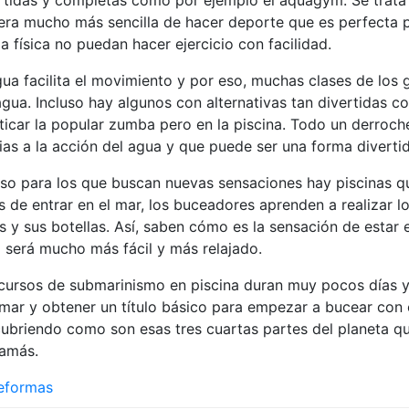
rtidas y completas como por ejemplo el aquagym. Se trata
ra mucho más sencilla de hacer deporte que es perfecta p
a física no puedan hacer ejercicio con facilidad.
gua facilita el movimiento y por eso, muchas clases de los
agua. Incluso hay algunos con alternativas tan divertidas 
ticar la popular zumba pero en la piscina. Todo un derroch
ias a la acción del agua y que puede ser una forma diverti
uso para los que buscan nuevas sensaciones hay piscinas q
s de entrar en el mar, los buceadores aprenden a realizar l
es y sus botellas. Así, saben cómo es la sensación de estar 
 será mucho más fácil y más relajado.
cursos de submarinismo en piscina duran muy pocos días y
l mar y obtener un título básico para empezar a bucear con c
ubriendo como son esas tres cuartas partes del planeta qu
jamás.
eformas