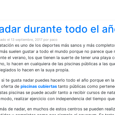
Saltar al contenido
adar durante todo el añ
cado el
13 septiembre, 2017
por
paco
atación es uno de los deportes más sanos y más completos
más suelen gustar a todo el mundo porque no parece que re
nte el verano, los que tienen la suerte de tener una playa 
no, lo hacen en cualquiera de las piscinas públicas a las 
ilegiados lo hacen en la suya propia.
 si te gusta nadar puedes hacerlo todo el año porque en l
 oferta de
piscinas cubiertas
tanto públicas como pertenec
stas piscinas se puede acudir tanto a recibir cursos de nata
 modo, realizar ejercicio con independencia del tiempo que 
ás de nadar, en muchos de estos centros se pueden realiza